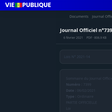
Documents
Journal Offi
Journal Officiel n°73
6 février 2021
PDF · 806.9 KB
Lois N° 2021-14
Sommaire du Journal Offici
Numéro :
7399
Date :
06/02/2021
Type :
Ordinaire
PARTIE OFFICIELLE
Loi