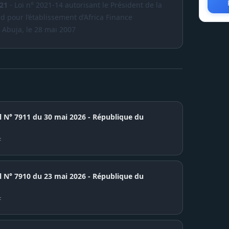
021
- Loi n° 2021-14 autorisant le Président de la
rd pour l’établissement d’Africa Finance
 Abuja, le 28 mai 2007
el N° 7911 du 30 mai 2026 - République du
F
7910 du 23 mai 2026 - République du
F