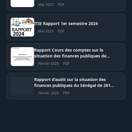
Mai 2025
PDF
ITIE Rapport 1er semestre 2024
Mai 2025
PDF
Rapport Cours des comptes sur la
situation des finances publiques de
2019 à 2024
Février 2025
PDF
Rapport d’audit sur la situation des
finances publiques du Sénégal de 2019
au 31 mars 2024 – Cour des Comptes du
Février 2025
PDF
Sénégal