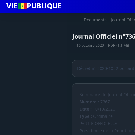
Documents
Journal Offi
Journal Officiel n°73
10 octobre 2020
PDF · 1.1 MB
Décret n° 2020-1052 portant
Sommaire du Journal Offici
Numéro :
7367
Date :
10/10/2020
Type :
Ordinaire
PARTIE OFFICIELLE
Présidence de la Républiq