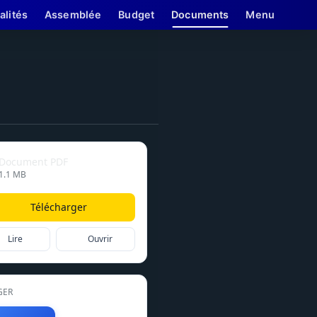
alités
Assemblée
Budget
Documents
Menu
Document PDF
1.1 MB
Télécharger
Lire
Ouvrir
GER