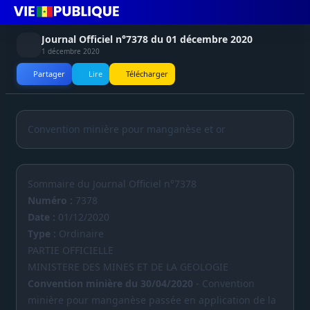
Journal Officiel n°7378 du 01 décembre 2020
1 décembre 2020
Partager
Lire
Télécharger
Convention minière pour manganèse et or
Sommaire du Journal Officiel n°7378
Numéro :
7378
Date :
01/12/2020
Type :
Ordinaire
PARTIE OFFICIELLE
MINISTERE DES MINES ET DE LA GEOLOGIE
Convention minière du 30/04/2020
- Convention
minière pour manganèse passée en application de la