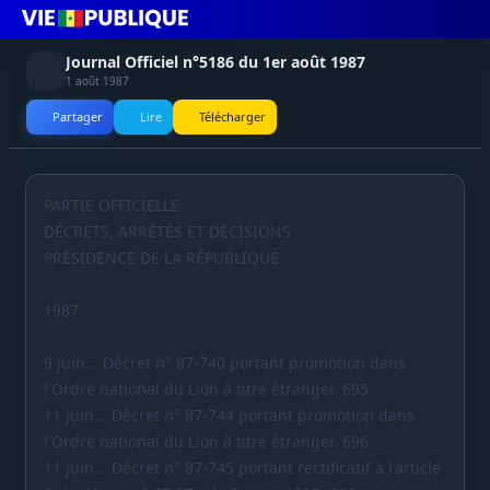
Journal Officiel n°5186 du 1er août 1987
1 août 1987
Partager
Lire
Télécharger
PARTIE OFFICIELLE
DÉCRETS, ARRÊTÉS ET DÉCISIONS
PRÉSIDENCE DE LA RÉPUBLIQUE
1987
9 juin... Décret n° 87-740 portant promotion dans
l'Ordre national du Lion à titre étranger. 695
11 juin... Décret n° 87-744 portant promotion dans
l'Ordre national du Lion à titre étranger. 696
11 juin... Décret n° 87-745 portant rectificatif à l'article