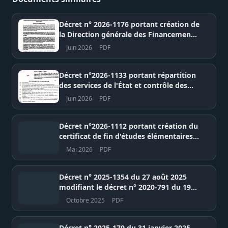
Décret n° 2026-1176 portant création de
la Direction générale des Financements
et de la Dette – Ministère de
Juin 2026
PDF
l'Économie, des Finances et du Plan
Décret n°2026-1133 portant répartition
des services de l'État et contrôle des
établissements publics et sociétés à
Juin 2026
PDF
participation publique – Présidence de
la République du Sénégal
Décret n°2026-1112 portant création du
certificat de fin d'études élémentaires
(CFEE) et suppression du concours
Mai 2026
PDF
d'entrée en Sixième – Ministère de
l'Éducation nationale
Décret n° 2025-1354 du 27 août 2025
modifiant le décret n° 2020-791 du 19
mars 2020 relatif au registre des
Octobre 2025
PDF
bénéficiaires effectifs dans le secteur
extractif – Présidence de la République
Décret n° 2025-179 du 31 janvier 2025