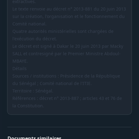
extractives.
Le texte renvoie au décret n° 2013-881 du 20 juin 2013
sur la création, l'organisation et le fonctionnement du
Comité national.
Quatre autorités ministérielles sont chargées de
l'exécution du décret.
Le décret est signé à Dakar le 20 juin 2013 par Macky
SALL et contresigné par le Premier Ministre Abdoul-
MBAYE.
Détails
Sources / institutions : Présidence de la République
du Sénégal ; Comité national de l'ITIE.
Territoire : Sénégal.
Références : décret n° 2013-887 ; articles 43 et 76 de
la Constitution.
Documents similaires