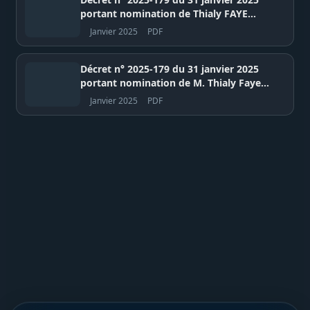
portant nomination de Thialy FAYE
comme président de l’Initiative pour la
Janvier 2025
PDF
transparence dans les industries
extractives (ITIE) – Présidence de la
République du Sénégal
Décret n° 2025-179 du 31 janvier 2025
portant nomination de M. Thialy Faye
comme président de l’Initiative pour la
Janvier 2025
PDF
transparence dans les industries
extractives (ITIE) – Présidence de la
République du Sénégal