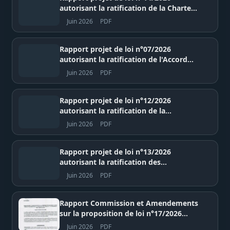
autorisant la ratification de la Charte
constitutive de l'Organisation mondiale
Juin 2026
PDF
de l'Eau – Assemblée nationale du
Sénégal
Rapport projet de loi n°07/2026
autorisant la ratification de l'Accord
BBNJ sur la biodiversité marine au-delà
Juin 2026
PDF
des juridictions nationales – Assemblée
nationale du Sénégal
Rapport projet de loi n°12/2026
autorisant la ratification de la
Convention d'entraide judiciaire en
Juin 2026
PDF
matière pénale entre le Sénégal et la
Gambie – Assemblée nationale du
Sénégal
Rapport projet de loi n°13/2026
autorisant la ratification des
amendements à l'article 8 du Statut de
Juin 2026
PDF
Rome de la Cour pénale internationale
(CPI) – Assemblée nationale du Sénégal
Rapport Commission et Amendements
sur la proposition de loi n°17/2026
portant révision de la Constitution du
Juin 2026
PDF