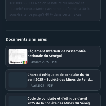
100.000.000 FCFA selon la nature du marché et
l’autorité contractante ; avenants plafonnés à 30 % ;
sous-traitance jusqu’à 40 % dans certains cas.
Documents similaires
Règlement intérieur de l'Assemblée
nationale du Sénégal
Octobre 2025
PDF
Charte d’éthique et de conduite du 10
avril 2025 – Société des Mines de Fer du
Sénégal oriental (MIFERSO)
Avril 2025
PDF
Code de conduite et d’éthique d’avril
2025 de la Société des Mines du Sénégal