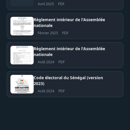
(SOMISEN SA)
Avril 2025
PDF
Règlement intérieur de l'Assemblée
nationale
Février 2025
PDF
Règlement intérieur de l'Assemblée
nationale
Août 2024
PDF
Code électoral du Sénégal (version
2023)
Août 2024
PDF